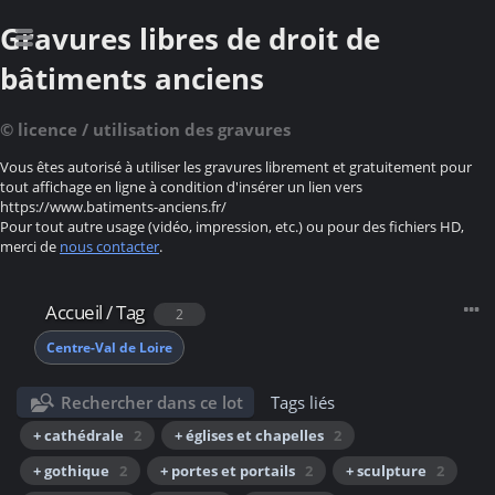
Gravures libres de droit de
bâtiments anciens
© licence / utilisation des gravures
Vous êtes autorisé à utiliser les gravures librement et gratuitement pour
tout affichage en ligne à condition d'insérer un lien vers
https://www.batiments-anciens.fr/
Pour tout autre usage (vidéo, impression, etc.) ou pour des fichiers HD,
merci de
nous contacter
.
Accueil
/
Tag
2
Centre-Val de Loire
Rechercher dans ce lot
Tags liés
+ cathédrale
2
+ églises et chapelles
2
+ gothique
2
+ portes et portails
2
+ sculpture
2