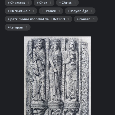
+ Chartres
1
+ Cher
1
+ Christ
1
+ Eure-et-Loir
1
+ France
1
+ Moyen âge
1
+ patrimoine mondial de l'UNESCO
1
+ roman
1
+ tympan
1