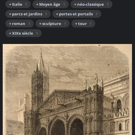
+ Italie
1
+ Moyen âge
1
+ néo-classique
1
+ parcs et jardins
1
+ portes et portails
1
+ roman
1
+ sculpture
1
+ tour
1
+ XIXe siècle
1