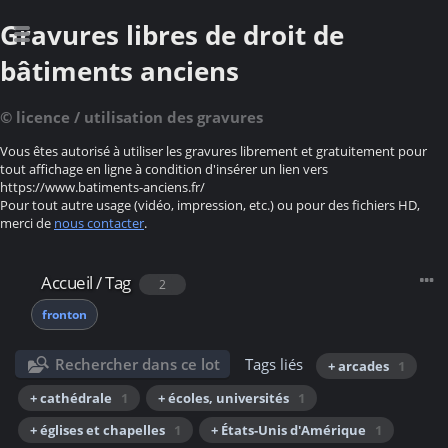
Gravures libres de droit de
bâtiments anciens
© licence / utilisation des gravures
Vous êtes autorisé à utiliser les gravures librement et gratuitement pour
tout affichage en ligne à condition d'insérer un lien vers
https://www.batiments-anciens.fr/
Pour tout autre usage (vidéo, impression, etc.) ou pour des fichiers HD,
merci de
nous contacter
.
Accueil
/
Tag
2
fronton
Rechercher dans ce lot
Tags liés
+ arcades
1
+ cathédrale
1
+ écoles, universités
1
+ églises et chapelles
1
+ États-Unis d'Amérique
1