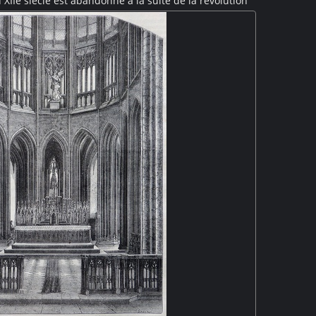
XIIe siècle est abandonné à la suite de la révolution
ésente des bâtiments réaffectés à une ferme : l'église
 des canards occupent la basse-cour au premier plan
heval devant des meules de foin. A l'arrière plan, un
e et une tour sont encore visibles.