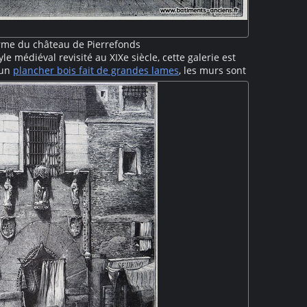
arme du château de Pierrefonds
le médiéval revisité au XIXe siècle, cette galerie est
 un
plancher bois fait de grandes lames
, les murs sont
grandes fenêtres occupent le mur de gauche tandis
n d'armures est exposée du côté droit.