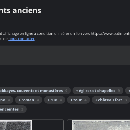
nts anciens
ut affichage en ligne à condition d'insérer un lien vers https://www.batiment
ci de
nous contacter
.
 abbayes, couvents et monastères
9
+ églises et chapelles
9
gne
4
+ roman
4
+ rue
4
+ tour
4
+ château fort
3
 enceintes
3