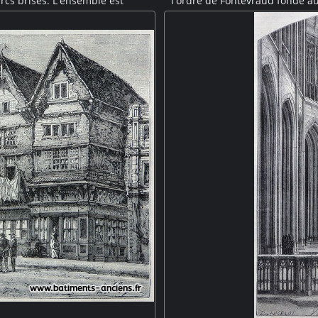
cs brisés. L'ensemble est
l'ordre de Fontevraud fondé au 
s. Un escalier arrive du niveau
française. Cette gravure nous pr
-Saint-Michel est inscrit au
est une grange, des cochons et
NESCO.
tandis qu'un paysans passe à c
mur de clôtur