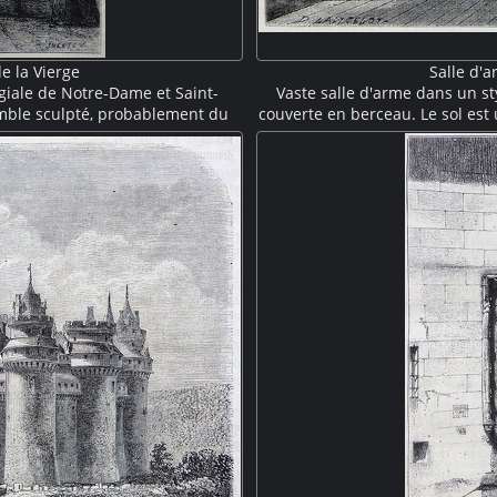
de la Vierge
Salle d'
légiale de Notre-Dame et Saint-
Vaste salle d'arme dans un sty
emble sculpté, probablement du
couverte en berceau. Le sol est
ral de de style gothique mosan
agrémentés de boiseries. De 
 de Wallonie.
qu'une collectio