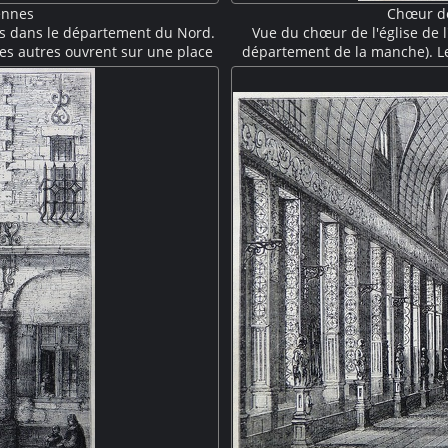
ennes
Chœur de
s dans le département du Nord.
Vue du chœur de l'église de 
es autres ouvrent sur une place
département de la manche). L
chaussée donnent sur le marché.
baies avec des vitraux. Une stat
s d'épis de toiture.
hauteur du triforium. Suit
reconstruit à la fin du