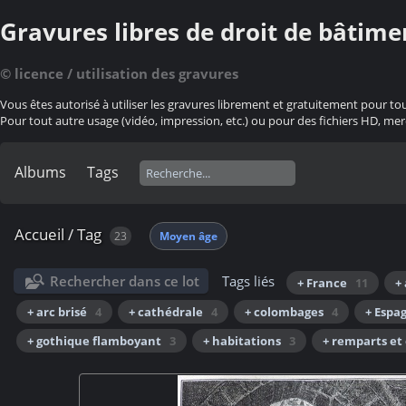
Gravures libres de droit de bâtime
© licence / utilisation des gravures
Vous êtes autorisé à utiliser les gravures librement et gratuitement pour to
Pour tout autre usage (vidéo, impression, etc.) ou pour des fichiers HD, mer
Albums
Tags
Accueil
/
Tag
23
Moyen âge
Rechercher dans ce lot
Tags liés
+ France
11
+
+ arc brisé
4
+ cathédrale
4
+ colombages
4
+ Espa
+ gothique flamboyant
3
+ habitations
3
+ remparts et