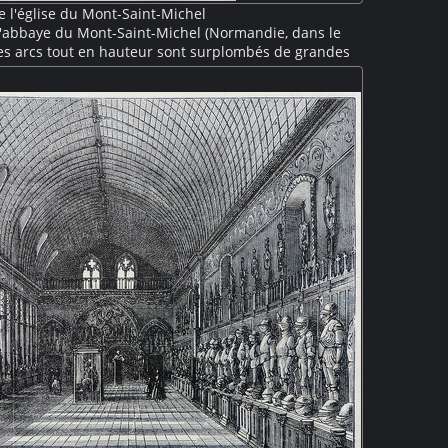
 l'église du Mont-Saint-Michel
l'abbaye du Mont-Saint-Michel (Normandie, dans le
es arcs tout en hauteur sont surplombés de grandes
ue de l'archange Saint-Michel est visible au centre, à
e à un écroulement du chœur roman, le chœur est
 XVe siècle dans un style gothique flamboyant.