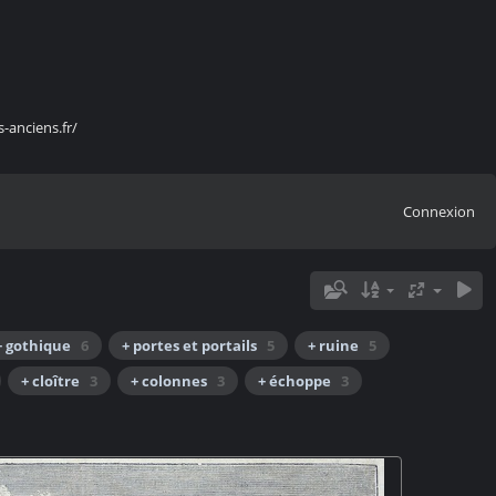
s-anciens.fr/
Connexion
+ gothique
6
+ portes et portails
5
+ ruine
5
+ cloître
3
+ colonnes
3
+ échoppe
3