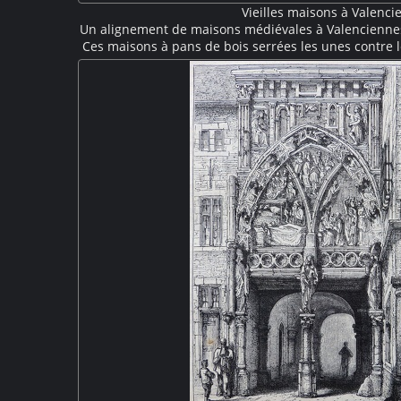
Vieilles maisons à Valenci
Un alignement de maisons médiévales à Valencienne
Ces maisons à pans de bois serrées les unes contre l
par leurs grands pignons. Des boutiques au rez-de-
Les toits à fortes pentes sont couronnée