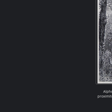
Alph
proximit
III, est