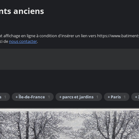
nts anciens
ut affichage en ligne à condition d'insérer un lien vers https://www.batiment
ci de
nous contacter
.
s
1
+ Île-de-France
1
+ parcs et jardins
1
+ Paris
1
+ 