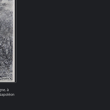
ne, à
 Napoléon
ouvre sur