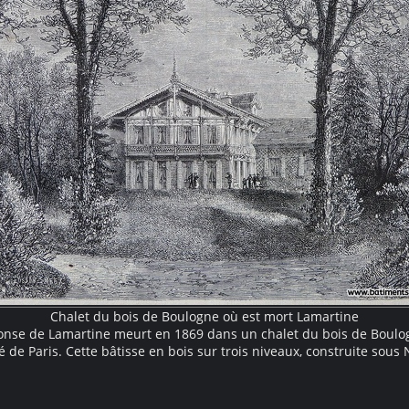
Chalet du bois de Boulogne où est mort Lamartine
onse de Lamartine meurt en 1869 dans un chalet du bois de Boulog
é de Paris. Cette bâtisse en bois sur trois niveaux, construite sous
 agrémentée d'un grand balcon protégé par un débord de toiture. Il 
une large clairière entourée d'un parc arboré.