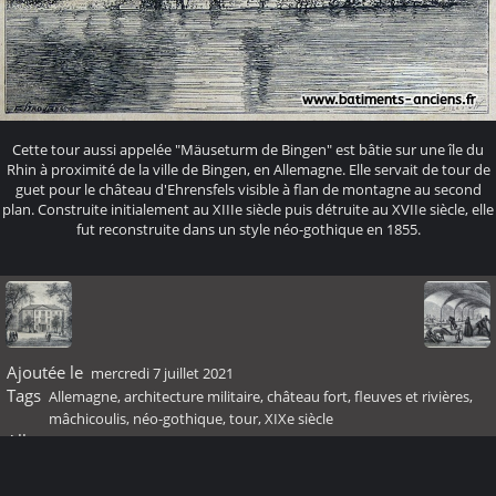
Cette tour aussi appelée "Mäuseturm de Bingen" est bâtie sur une île du
Rhin à proximité de la ville de Bingen, en Allemagne. Elle servait de tour de
guet pour le château d'Ehrensfels visible à flan de montagne au second
plan. Construite initialement au XIIIe siècle puis détruite au XVIIe siècle, elle
fut reconstruite dans un style néo-gothique en 1855.
Ajoutée le
mercredi 7 juillet 2021
Tags
Allemagne
,
architecture militaire
,
château fort
,
fleuves et rivières
,
mâchicoulis
,
néo-gothique
,
tour
,
XIXe siècle
Albums
XIXème siècle
Visites
60478
Score
pas de note