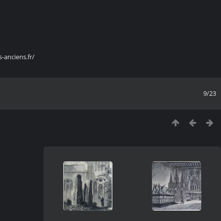
s-anciens.fr/
9/23