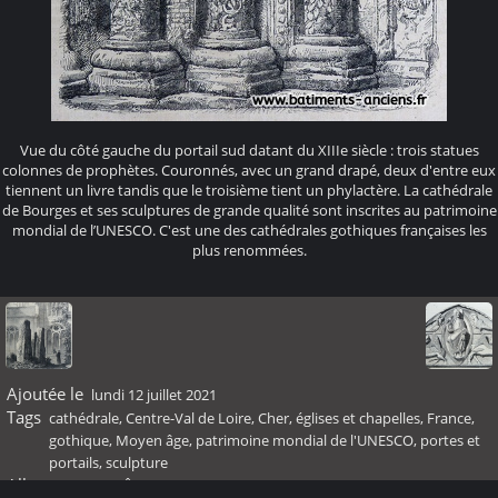
Vue du côté gauche du portail sud datant du XIIIe siècle : trois statues
colonnes de prophètes. Couronnés, avec un grand drapé, deux d'entre eux
tiennent un livre tandis que le troisième tient un phylactère. La cathédrale
de Bourges et ses sculptures de grande qualité sont inscrites au patrimoine
mondial de l’UNESCO. C'est une des cathédrales gothiques françaises les
plus renommées.
Ajoutée le
lundi 12 juillet 2021
Tags
cathédrale
,
Centre-Val de Loire
,
Cher
,
églises et chapelles
,
France
,
gothique
,
Moyen âge
,
patrimoine mondial de l'UNESCO
,
portes et
portails
,
sculpture
Albums
Moyen Âge