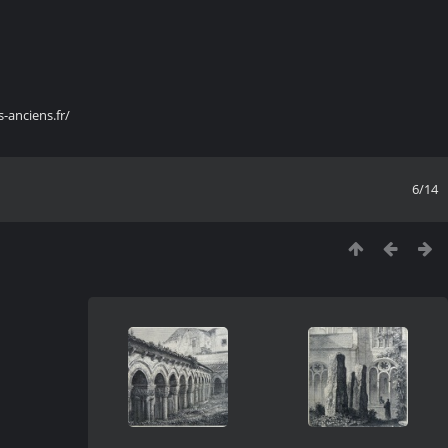
s-anciens.fr/
6/14