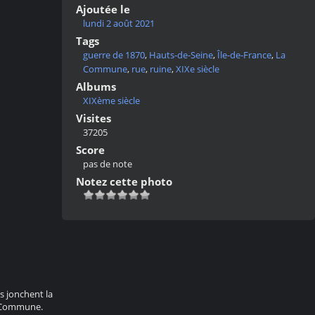
Ajoutée le
lundi 2 août 2021
Tags
guerre de 1870
,
Hauts-de-Seine
,
Île-de-France
,
La
Commune
,
rue
,
ruine
,
XIXe siècle
Albums
XIXème siècle
Visites
37205
Score
pas de note
Notez cette photo
s jonchent la
La Commune.