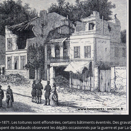
70-1871. Les toitures sont effondrées, certains bâtiments éventrés. Des gravat
groupent de badauds observent les dégâts occasionnés par la guerre et par 