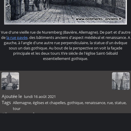
Vue d'une vieille rue de Nuremberg (Bavière, Allemagne). De part et d'autre
de
la rue pavée
, des bâtiments anciens d'aspect médiéval et renaissance. A
gauche, à l'angle d'une autre rue perpendiculaire, la statue d'un évêque
sous un dais gothique. Au bout de la perspective on voit la façade
principale et les deux tours XVe siècle de l'église Saint-Sébald
essentiellement gothique.
Ajoutée le
lundi 16 août 2021
Tags
Allemagne
,
églises et chapelles
,
gothique
,
renaissance
,
rue
,
statue
,
tour
Albums
Moyen Âge
Visites
43172
Score
pas de note