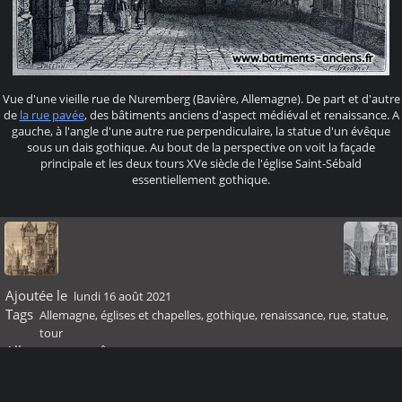
Vue d'une vieille rue de Nuremberg (Bavière, Allemagne). De part et d'autre
de
la rue pavée
, des bâtiments anciens d'aspect médiéval et renaissance. A
gauche, à l'angle d'une autre rue perpendiculaire, la statue d'un évêque
sous un dais gothique. Au bout de la perspective on voit la façade
principale et les deux tours XVe siècle de l'église Saint-Sébald
essentiellement gothique.
Ajoutée le
lundi 16 août 2021
Tags
Allemagne
,
églises et chapelles
,
gothique
,
renaissance
,
rue
,
statue
,
tour
Albums
Moyen Âge
Visites
43133
Score
pas de note