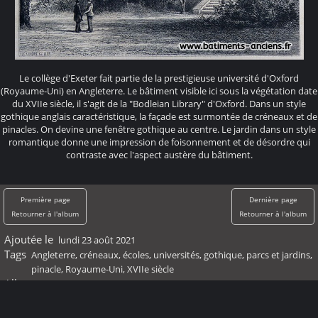
Le collège d'Exeter fait partie de la prestigieuse université d'Oxford
(Royaume-Uni) en Angleterre. Le bâtiment visible ici sous la végétation date
du XVIIe siècle, il s'agit de la "Bodleian Library" d'Oxford. Dans un style
gothique anglais caractéristique, la façade est surmontée de créneaux et de
pinacles. On devine une fenêtre gothique au centre. Le jardin dans un style
romantique donne une impression de foisonnement et de désordre qui
contraste avec l'aspect austère du bâtiment.
Première page
Dernière page
Retourner à l'album
Retourner à l'album
Ajoutée le
lundi 23 août 2021
Tags
Angleterre
,
créneaux
,
écoles, universités
,
gothique
,
parcs et jardins
,
pinacle
,
Royaume-Uni
,
XVIIe siècle
Albums
XVIIème siècle
Visites
60796
Score
pas de note