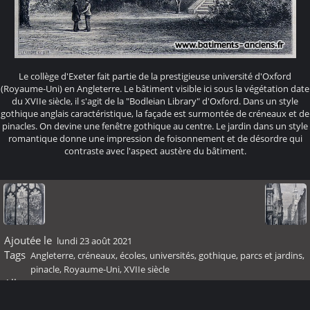
Le collège d'Exeter fait partie de la prestigieuse université d'Oxford
(Royaume-Uni) en Angleterre. Le bâtiment visible ici sous la végétation date
du XVIIe siècle, il s'agit de la "Bodleian Library" d'Oxford. Dans un style
gothique anglais caractéristique, la façade est surmontée de créneaux et de
pinacles. On devine une fenêtre gothique au centre. Le jardin dans un style
romantique donne une impression de foisonnement et de désordre qui
contraste avec l'aspect austère du bâtiment.
Ajoutée le
lundi 23 août 2021
Tags
Angleterre
,
créneaux
,
écoles, universités
,
gothique
,
parcs et jardins
,
pinacle
,
Royaume-Uni
,
XVIIe siècle
Albums
XVIIème siècle
Visites
60835