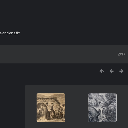
s-anciens.fr/
2/17