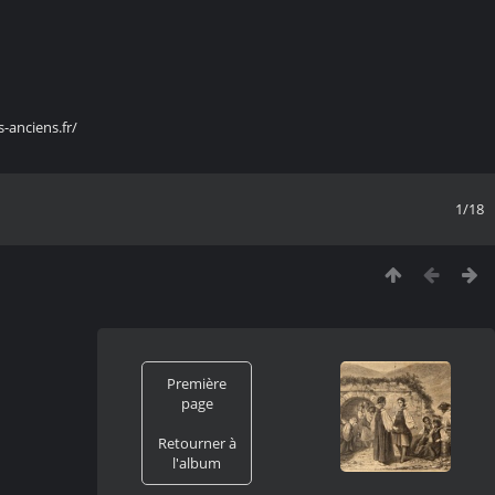
s-anciens.fr/
1/18
Première
page
Retourner à
l'album