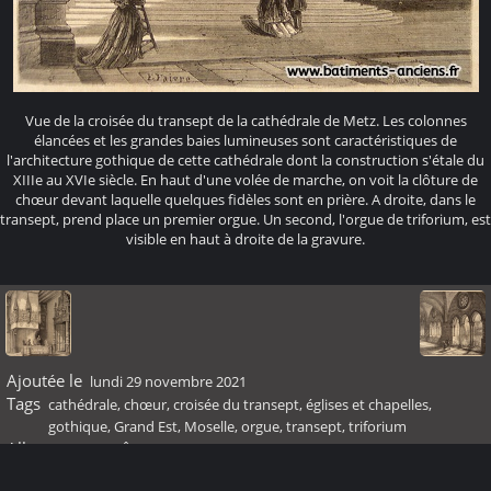
Vue de la croisée du transept de la cathédrale de Metz. Les colonnes
élancées et les grandes baies lumineuses sont caractéristiques de
l'architecture gothique de cette cathédrale dont la construction s'étale du
XIIIe au XVIe siècle. En haut d'une volée de marche, on voit la clôture de
chœur devant laquelle quelques fidèles sont en prière. A droite, dans le
transept, prend place un premier orgue. Un second, l'orgue de triforium, est
visible en haut à droite de la gravure.
Ajoutée le
lundi 29 novembre 2021
Tags
cathédrale
,
chœur
,
croisée du transept
,
églises et chapelles
,
gothique
,
Grand Est
,
Moselle
,
orgue
,
transept
,
triforium
Albums
Moyen Âge
Visites
176614