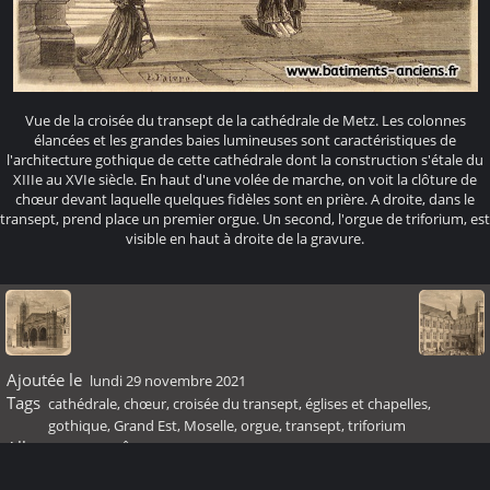
Vue de la croisée du transept de la cathédrale de Metz. Les colonnes
élancées et les grandes baies lumineuses sont caractéristiques de
l'architecture gothique de cette cathédrale dont la construction s'étale du
XIIIe au XVIe siècle. En haut d'une volée de marche, on voit la clôture de
chœur devant laquelle quelques fidèles sont en prière. A droite, dans le
transept, prend place un premier orgue. Un second, l'orgue de triforium, est
visible en haut à droite de la gravure.
Ajoutée le
lundi 29 novembre 2021
Tags
cathédrale
,
chœur
,
croisée du transept
,
églises et chapelles
,
gothique
,
Grand Est
,
Moselle
,
orgue
,
transept
,
triforium
Albums
Moyen Âge
Visites
176611