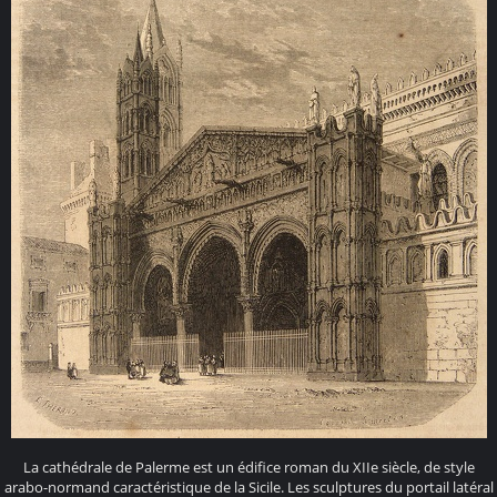
La cathédrale de Palerme est un édifice roman du XIIe siècle, de style
arabo-normand caractéristique de la Sicile. Les sculptures du portail latéral