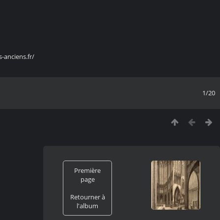
s-anciens.fr/
1/20
Première
page
Retourner à
l'album