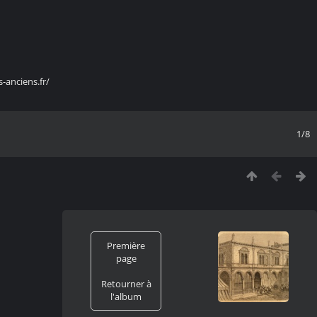
s-anciens.fr/
1/8
Première
page
Retourner à
l'album