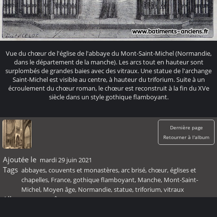
Vue du chœur de l'église de l'abbaye du Mont-Saint-Michel (Normandie,
dans le département de la manche). Les arcs tout en hauteur sont
surplombés de grandes baies avec des vitraux. Une statue de l'archange
Saint-Michel est visible au centre, à hauteur du triforium. Suite à un
écroulement du chœur roman, le chœur est reconstruit à la fin du XVe
siècle dans un style gothique flamboyant.
Dernière page
Retourner à l'album
Ajoutée le
mardi 29 juin 2021
Tags
abbayes, couvents et monastères
,
arc brisé
,
chœur
,
églises et
chapelles
,
France
,
gothique flamboyant
,
Manche
,
Mont-Saint-
Michel
,
Moyen âge
,
Normandie
,
statue
,
triforium
,
vitraux
Albums
Moyen Âge
Visites
1431976