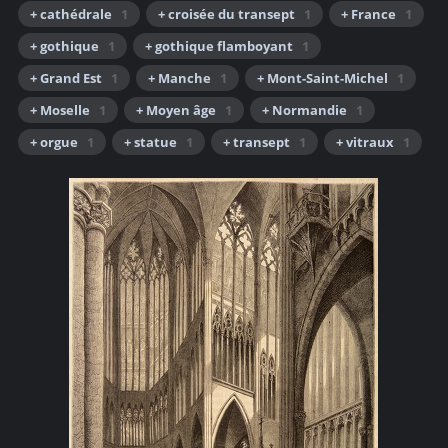
+ cathédrale
1
+ croisée du transept
1
+ France
1
+ gothique
1
+ gothique flamboyant
1
+ Grand Est
1
+ Manche
1
+ Mont-Saint-Michel
1
+ Moselle
1
+ Moyen âge
1
+ Normandie
1
+ orgue
1
+ statue
1
+ transept
1
+ vitraux
1