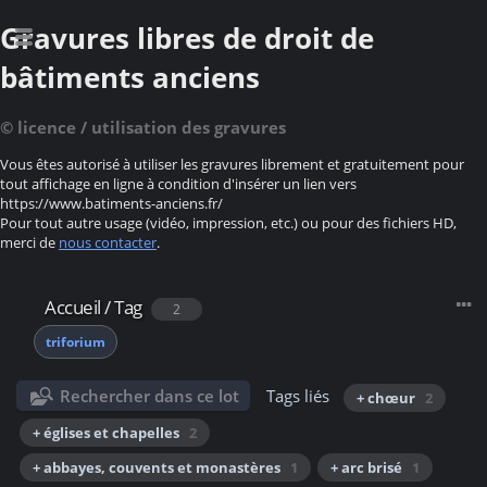
Gravures libres de droit de
bâtiments anciens
© licence / utilisation des gravures
Vous êtes autorisé à utiliser les gravures librement et gratuitement pour
tout affichage en ligne à condition d'insérer un lien vers
https://www.batiments-anciens.fr/
Pour tout autre usage (vidéo, impression, etc.) ou pour des fichiers HD,
merci de
nous contacter
.
Accueil
/
Tag
2
triforium
Rechercher dans ce lot
Tags liés
+ chœur
2
+ églises et chapelles
2
+ abbayes, couvents et monastères
1
+ arc brisé
1