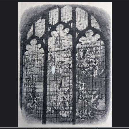
, surmontées à chaque fois d'un
simplicité et le dépouillement 
isés. La galerie du cloître est
cistercien. Elle est décorée
thiques.
feuillages, co