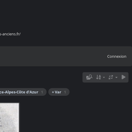
s-anciens.fr/
Connexion
ce-Alpes-Côte d'Azur
1
+ Var
1