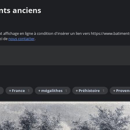
nts anciens
ut affichage en ligne à condition d'insérer un lien vers https://www.batiment
ci de
nous contacter
.
1
+ France
1
+ mégalithes
1
+ Préhistoire
1
+ Proven