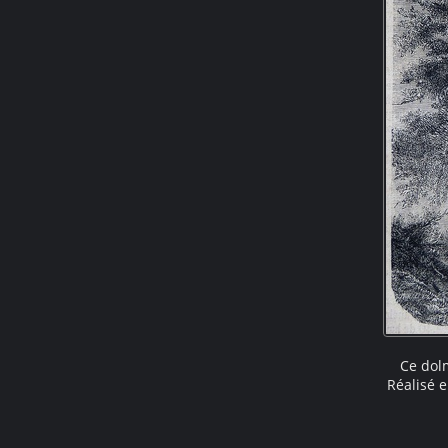
Ce dol
Réalisé e
par pre
nous pr
deux v