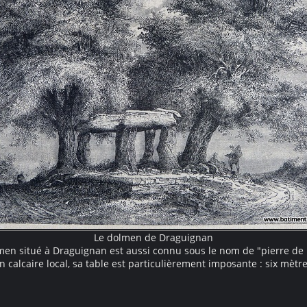
Le dolmen de Draguignan
men situé à Draguignan est aussi connu sous le nom de "pierre de l
n calcaire local, sa table est particulièrement imposante : six mètr
sque cinq mètres de large, elle pèse une soixantaine de tonnes. La
ésente un dolmen élancé, entouré de grands arbres anciens sous 
oyageurs semblent faire une halte. Un petit chemin complète cett