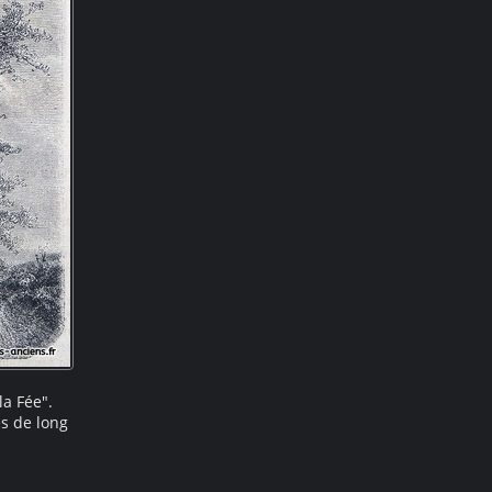
a Fée".
es de long
 gravure
lesquels
e scène