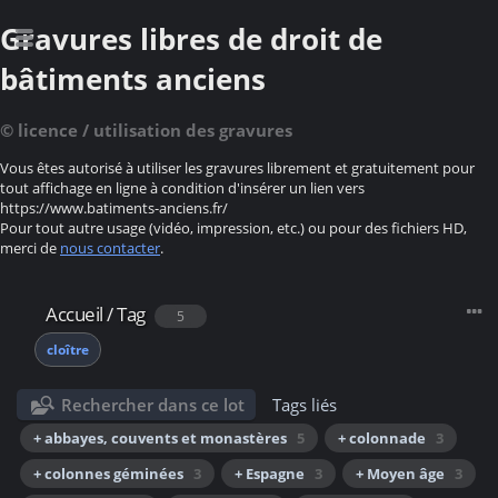
Gravures libres de droit de
bâtiments anciens
© licence / utilisation des gravures
Vous êtes autorisé à utiliser les gravures librement et gratuitement pour
tout affichage en ligne à condition d'insérer un lien vers
https://www.batiments-anciens.fr/
Pour tout autre usage (vidéo, impression, etc.) ou pour des fichiers HD,
merci de
nous contacter
.
Accueil
/
Tag
5
cloître
Rechercher dans ce lot
Tags liés
+ abbayes, couvents et monastères
5
+ colonnade
3
+ colonnes géminées
3
+ Espagne
3
+ Moyen âge
3