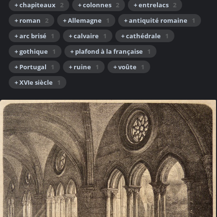
+ chapiteaux
2
+ colonnes
2
+ entrelacs
2
+ roman
2
+ Allemagne
1
+ antiquité romaine
1
+ arc brisé
1
+ calvaire
1
+ cathédrale
1
+ gothique
1
+ plafond à la française
1
+ Portugal
1
+ ruine
1
+ voûte
1
+ XVIe siècle
1