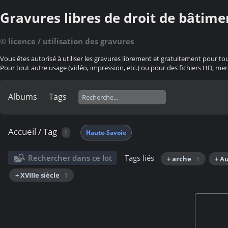
Gravures libres de droit de bâtime
© licence / utilisation des gravures
Vous êtes autorisé à utiliser les gravures librement et gratuitement pour to
Pour tout autre usage (vidéo, impression, etc.) ou pour des fichiers HD, mer
Albums
Tags
Accueil
/
Tag
1
Haute-Savoie
Rechercher dans ce lot
Tags liés
+ arche
1
+ A
+ XVIIIe siècle
1