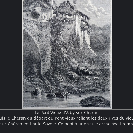
Le Pont Vieux d'Alby-sur-Chéran
is le Chéran du départ du Pont Vieux reliant les deux rives du vieu
-sur-Chéran en Haute-Savoie. Ce pont à une seule arche avait remp
n pont plus ancien à trois arches. Un second pont, nommé Pont Neu