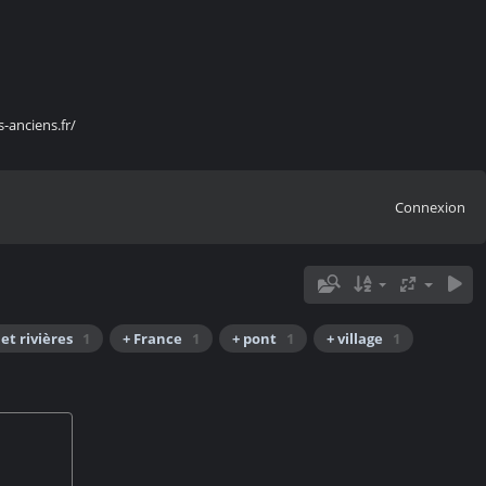
s-anciens.fr/
Connexion
 et rivières
1
+ France
1
+ pont
1
+ village
1