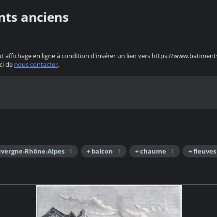
nts anciens
ut affichage en ligne à condition d'insérer un lien vers https://www.batiment
ci de
nous contacter
.
uvergne-Rhône-Alpes
1
+ balcon
1
+ chaume
1
+ fleuves