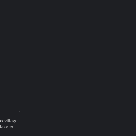
x village
lacé en
f, sera