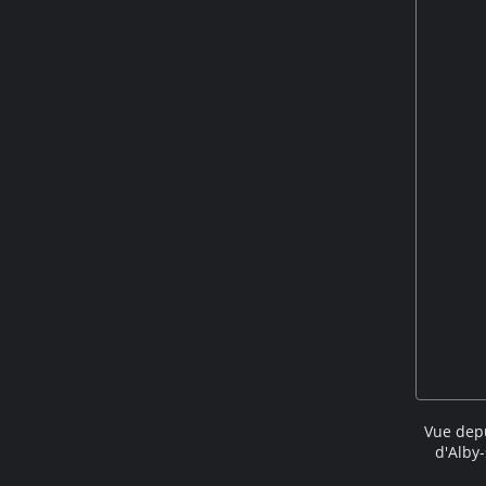
Vue depu
d'Alby
1720 u