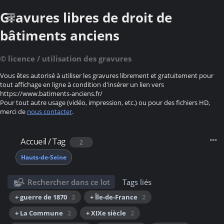
Gravures libres de droit de
bâtiments anciens
© licence / utilisation des gravures
Vous êtes autorisé à utiliser les gravures librement et gratuitement pour
tout affichage en ligne à condition d'insérer un lien vers
https://www.batiments-anciens.fr/
Pour tout autre usage (vidéo, impression, etc.) ou pour des fichiers HD,
merci de
nous contacter
.
Accueil
/
Tag
2
Hauts-de-Seine
Rechercher dans ce lot
Tags liés
+ guerre de 1870
2
+ Île-de-France
2
+ La Commune
2
+ XIXe siècle
2