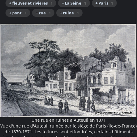
+ fleuves et rivières
1
+ La Seine
1
+ Paris
1
+ pont
1
+ rue
1
+ ruine
1
Une rue en ruines à Auteuil en 1871
Vue d'une rue d'Auteuil ruinée par le siège de Paris (Île-de-France)
de 1870-1871. Les toitures sont effondrées, certains bâtiments