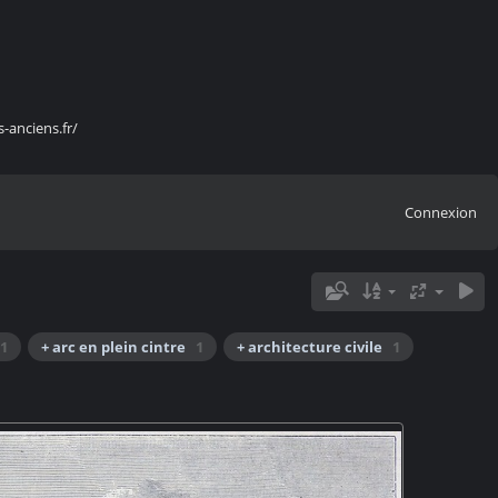
s-anciens.fr/
Connexion
1
+ arc en plein cintre
1
+ architecture civile
1