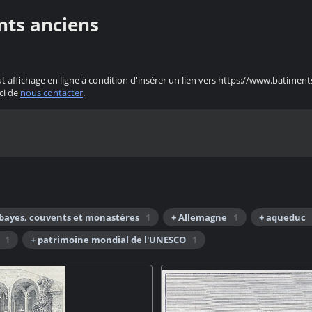
nts anciens
ut affichage en ligne à condition d'insérer un lien vers https://www.batiment
ci de
nous contacter
.
bbayes, couvents et monastères
1
+ Allemagne
1
+ aqueduc
1
+ patrimoine mondial de l'UNESCO
1