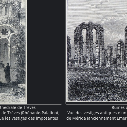
athédrale de Trêves
Ruines 
e de Trêves (Rhénanie-Palatinat,
Vue des vestiges antiques d'un
ue les vestiges des imposantes
de Mérida (anciennement Emerit
ain occupant ce lieu avant la
grande hauteur qui soutenaient 