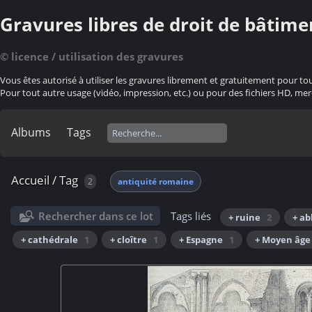
Gravures libres de droit de bâtime
© licence / utilisation des gravures
Vous êtes autorisé à utiliser les gravures librement et gratuitement pour to
Pour tout autre usage (vidéo, impression, etc.) ou pour des fichiers HD, mer
Albums
Tags
Accueil
/
Tag
2
antiquité romaine
Rechercher dans ce lot
Tags liés
+ ruine
2
+ a
+ cathédrale
1
+ cloître
1
+ Espagne
1
+ Moyen âge