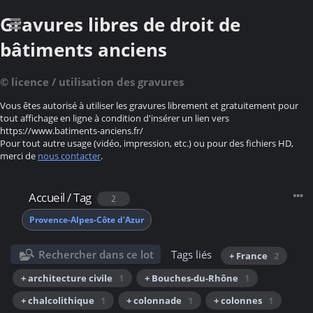
Gravures libres de droit de
bâtiments anciens
© licence / utilisation des gravures
Vous êtes autorisé à utiliser les gravures librement et gratuitement pour
tout affichage en ligne à condition d'insérer un lien vers
https://www.batiments-anciens.fr/
Pour tout autre usage (vidéo, impression, etc.) ou pour des fichiers HD,
merci de
nous contacter
.
Accueil
/
Tag
2
Provence-Alpes-Côte d'Azur
Rechercher dans ce lot
Tags liés
+ France
2
+ architecture civile
1
+ Bouches-du-Rhône
1
+ chalcolithique
1
+ colonnade
1
+ colonnes
1