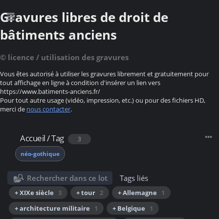
Gravures libres de droit de
bâtiments anciens
© licence / utilisation des gravures
Vous êtes autorisé à utiliser les gravures librement et gratuitement pour
tout affichage en ligne à condition d'insérer un lien vers
https://www.batiments-anciens.fr/
Pour tout autre usage (vidéo, impression, etc.) ou pour des fichiers HD,
merci de
nous contacter
.
Accueil
/
Tag
3
néo-gothique
Rechercher dans ce lot
Tags liés
+ XIXe siècle
3
+ tour
2
+ Allemagne
1
+ architecture militaire
1
+ Belgique
1