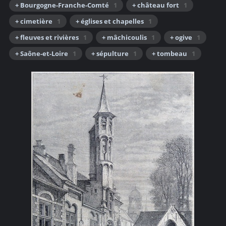
+ Bourgogne-Franche-Comté
1
+ château fort
1
+ cimetière
1
+ églises et chapelles
1
+ fleuves et rivières
1
+ mâchicoulis
1
+ ogive
1
+ Saône-et-Loire
1
+ sépulture
1
+ tombeau
1