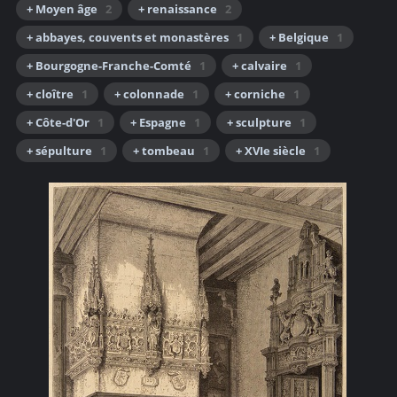
+ Moyen âge
2
+ renaissance
2
+ abbayes, couvents et monastères
1
+ Belgique
1
+ Bourgogne-Franche-Comté
1
+ calvaire
1
+ cloître
1
+ colonnade
1
+ corniche
1
+ Côte-d'Or
1
+ Espagne
1
+ sculpture
1
+ sépulture
1
+ tombeau
1
+ XVIe siècle
1