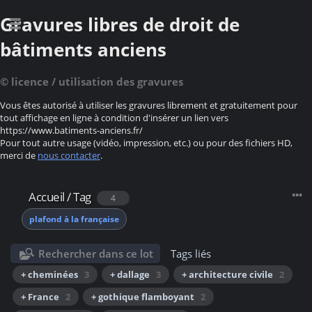
Gravures libres de droit de
bâtiments anciens
© licence / utilisation des gravures
Vous êtes autorisé à utiliser les gravures librement et gratuitement pour
tout affichage en ligne à condition d'insérer un lien vers
https://www.batiments-anciens.fr/
Pour tout autre usage (vidéo, impression, etc.) ou pour des fichiers HD,
merci de
nous contacter
.
Accueil
/
Tag
4
plafond à la française
Rechercher dans ce lot
Tags liés
+ cheminées
3
+ dallage
3
+ architecture civile
2
+ France
2
+ gothique flamboyant
2