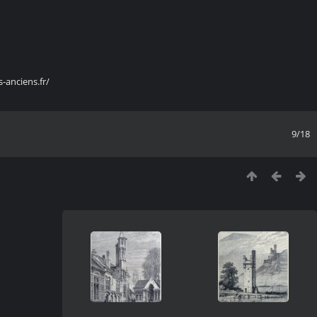
s-anciens.fr/
9/18