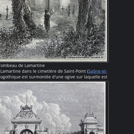
Tombeau de Lamartine
amartine dans le cimetière de Saint-Point (
Saône-et-
ogothique est surmontée d'une ogive sur laquelle est
 qui signifie "Mon âme a espéré". D'autres sépultures
mbe de l'illustre personnage. Deux grands arbres et
 cimetière complètent cette scène bucolique.