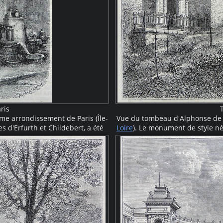
ris
me arrondissement de Paris (Île-
Vue du tombeau d'Alphonse de L
s d'Erfurth et Childebert, a été
Loire
). Le monument de style né
rcement de la rue de Rennes. La
gravé "Speravit anima mea", ce
 une voûte en coquille richement
plus modestes entourent la to
x au jet d'eau craché par un
une chapelle au fond du
choppe sur la droite.