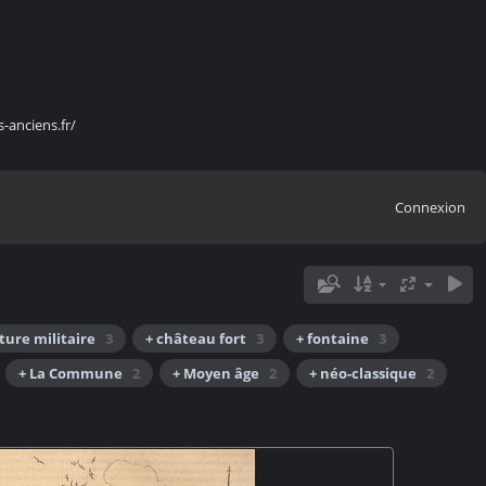
s-anciens.fr/
Connexion
ture militaire
3
+ château fort
3
+ fontaine
3
+ La Commune
2
+ Moyen âge
2
+ néo-classique
2