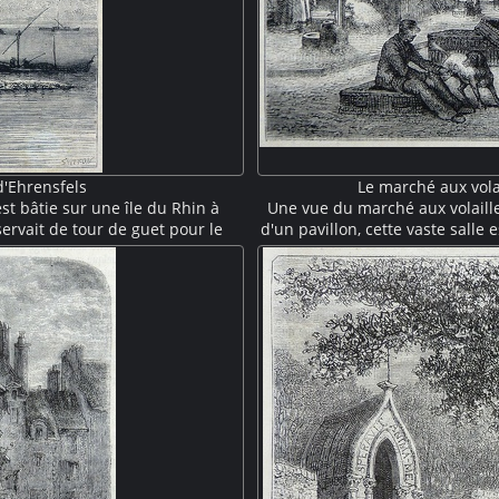
d'Ehrensfels
Le marché aux volai
t bâtie sur une île du Rhin à
Une vue du marché aux volailles
servait de tour de guet pour le
d'un pavillon, cette vaste salle
 au second plan. Construite
colonnes de fonte caractéristiqu
cle, elle fut reconstruite dans un
Au premier plan des manuten
855.
paniers et des sacs. Au seco
plumen