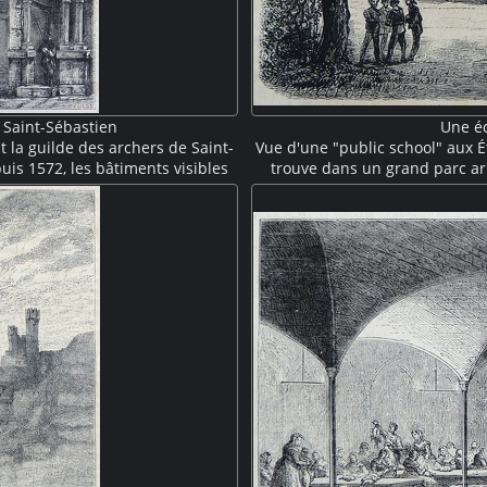
 Saint-Sébastien
Une éc
 la guilde des archers de Saint-
Vue d'une "public school" aux É
puis 1572, les bâtiments visibles
trouve dans un grand parc ar
ent à un vaste remaniement mené
porche avec quatre colonnes,
elacenserie. La tour hexagonale
grand fronton triangulaire où
mble architectural.
d'étudiants se 