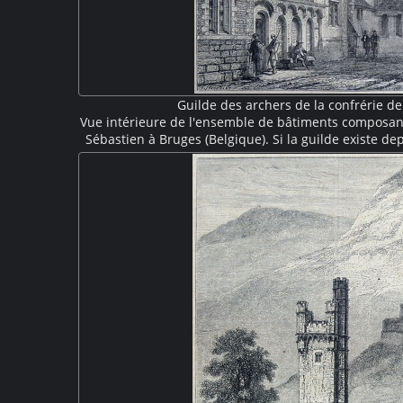
Guilde des archers de la confrérie de
Vue intérieure de l'ensemble de bâtiments composant
Sébastien à Bruges (Belgique). Si la guilde existe de
sur la gravure datent du XIXe siècle et correspond
dans le style néo-gothique par l'architecte Louis D
élancée est caractéristique de cet ense