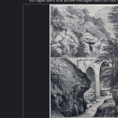
est logée dans une alcôve ménagée dans un mur 
remplit d'eau ses récipients, un personnage boit à
joue de la guitare pour des femmes et un enfant.
traditionnels esquissent quelques pas de danse. Cett
un tableau de M. antig