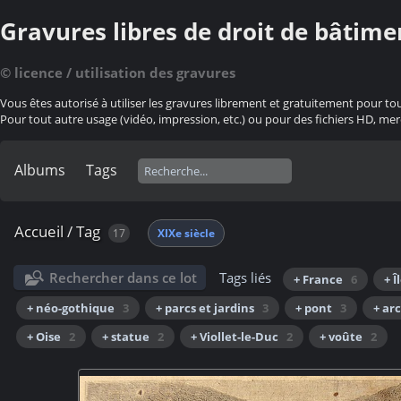
Gravures libres de droit de bâtime
© licence / utilisation des gravures
Vous êtes autorisé à utiliser les gravures librement et gratuitement pour to
Pour tout autre usage (vidéo, impression, etc.) ou pour des fichiers HD, mer
Albums
Tags
Accueil
/
Tag
17
XIXe siècle
Rechercher dans ce lot
Tags liés
+ France
6
+ 
+ néo-gothique
3
+ parcs et jardins
3
+ pont
3
+ ar
+ Oise
2
+ statue
2
+ Viollet-le-Duc
2
+ voûte
2