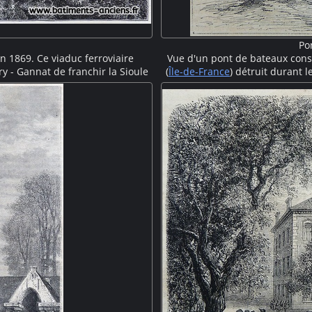
Po
 1869. Ce viaduc ferroviaire
Vue d'un pont de bateaux cons
ry - Gannat de franchir la Sioule
(
Île-de-France
) détruit durant 
t en métal, y compris ses deux
solidement arrimées supportent
 On voit une travée et la seconde
soldat et quelques civils traver
allée au bout du porte-à-faux.
piles et quelques travées sont e
ible au pied du nouveau viaduc.
habitations