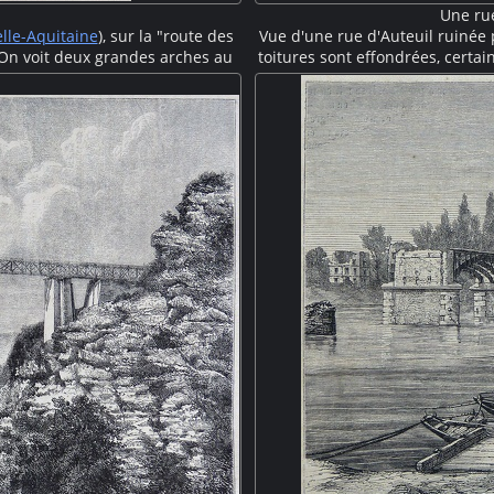
Une rue
lle-Aquitaine
), sur la "route des
Vue d'une rue d'Auteuil ruinée p
On voit deux grandes arches au
toitures sont effondrées, certai
e est construite dans la paroi
loin un pont ferroviaire semb
toponyme assez courant dans les
observent les dégâts o