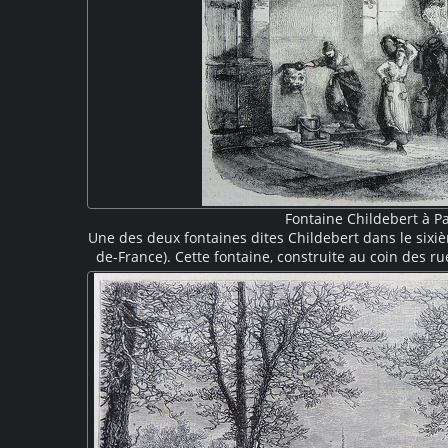
Fontaine Childebert à Pa
Une des deux fontaines dites Childebert dans le sixiè
de-France). Cette fontaine, construite au coin des rue
construite en 1716 puis démontée en 1867 lors du pe
fontaine, installée dans une niche, est couverte par
décorée. Des femmes viennent remplir leurs seau
grotesque. On devine la devanture d'une é