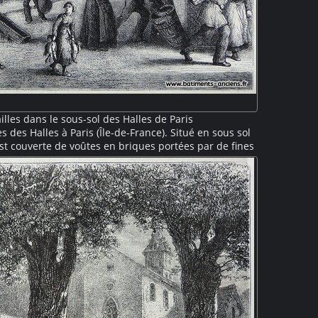
lles dans le sous-sol des Halles de Paris
 des Halles à Paris (Île-de-France). Situé en sous sol
 est couverte de voûtes en briques portées par de fines
es de cette architecture fonctionnelle du XIXe siècle.
tionnaires appelés "forts des halles" portent des
nd plan, éclairées par des becs de gaz, des femmes
t et préparent les volailles.