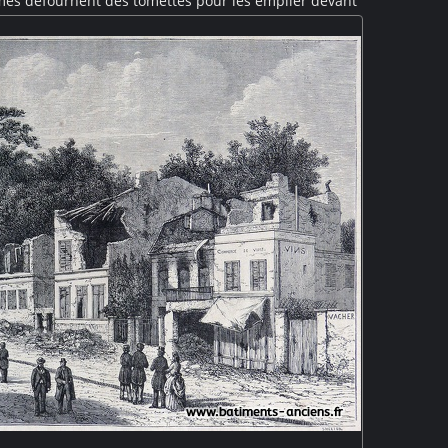
mmes défournent des tomettes pour les empiler devant
r une petit sentier raide tandis qu'une autre évacue les
charge. On devine au loin la flèche d'une église.
s le ciel rappellent la proximité de la mer.