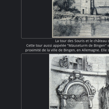
La tour des Souris et le château 
Cette tour aussi appelée "Mäuseturm de Bingen" es
proximité de la ville de Bingen, en Allemagne. Elle 
château d'Ehrensfels visible à flan de montagne
initialement au XIIIe siècle puis détruite au XVIIe siè
style néo-gothique en 1