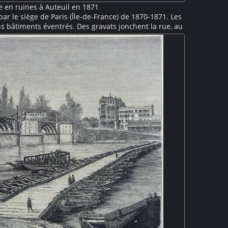
 en ruines à Auteuil en 1871
ar le siège de Paris (Île-de-France) de 1870-1871. Les
ns bâtiments éventrés. Des gravats jonchent la rue, au
le avoir été épargné. De petits groupent de badauds
ccasionnés par la guerre et par La Commune.