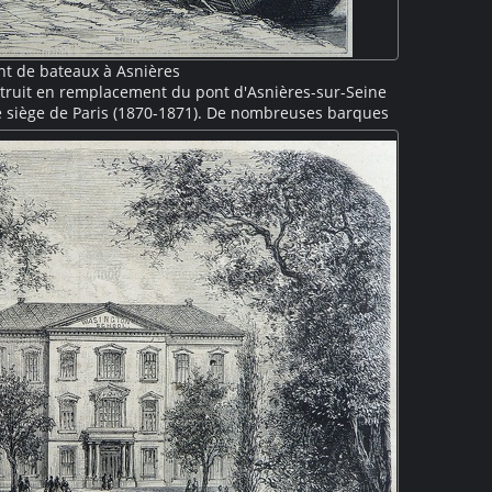
nt de bateaux à Asnières
truit en remplacement du pont d'Asnières-sur-Seine
le siège de Paris (1870-1871). De nombreuses barques
 un tablier en bois constitué de forts bastaings. Un
sent le pont. En arrière plan, le pont détruit dont les
ncore visibles. Sur l'autre berge de la Seine, quelques
 également ruinées par la guerre.