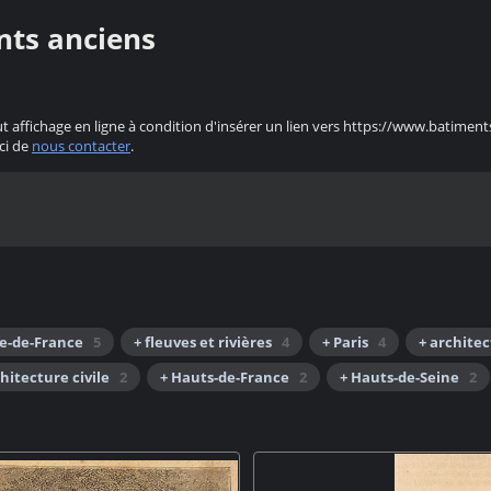
nts anciens
ut affichage en ligne à condition d'insérer un lien vers https://www.batiment
ci de
nous contacter
.
Île-de-France
5
+ fleuves et rivières
4
+ Paris
4
+ architec
chitecture civile
2
+ Hauts-de-France
2
+ Hauts-de-Seine
2