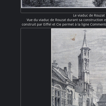
Le viaduc de Rouzat
Vue du viaduc de Rouzat durant sa construction en
construit par Eiffel et Cie permet à la ligne Comment
à une hauteur de soixante mètres. Il est totalemen
piles, ce qui était une innovation pour Gustave Eiffel.
pile en cours de montage, une petite grue est inst
L'ancien pont de pierre sur la Sioule est encore vis