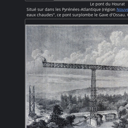
Le pont du Hourat
Situé sur dans les Pyrénées-Atlantique (région
Nouve
eaux chaudes", ce pont surplombe le Gave d'Ossau. 
dessus du ruisseau de montagne tumultueux. La rout
rocheuse. "Hourat" veut dire "trou", c'est donc un 
Pyrénées.