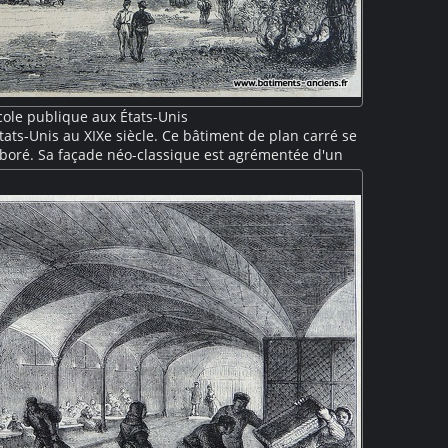
ole publique aux États-Unis
tats-Unis au XIXe siècle. Ce bâtiment de plan carré se
boré. Sa façade néo-classique est agrémentée d'un
 de grandes baies avec fronton, et surmontée d'un
 est inscrit "Washington School". Des petits groupes
promènent aux alentours en discutant.