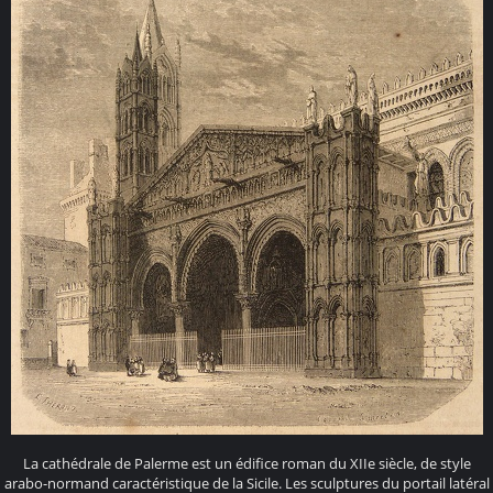
La cathédrale de Palerme est un édifice roman du XIIe siècle, de style
arabo-normand caractéristique de la Sicile. Les sculptures du portail latéral