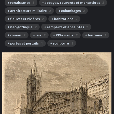
+ renaissance
3
+ abbayes, couvents et monastères
2
+ architecture militaire
2
+ colombages
2
+ fleuves et rivières
2
+ habitations
2
+ néo-gothique
2
+ remparts et enceintes
2
+ roman
2
+ rue
2
+ XIXe siècle
2
+ fontaine
1
+ portes et portails
1
+ sculpture
1