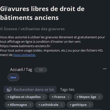
Gravures libres de droit de
bâtiments anciens
© licence / utilisation des gravures
Vous êtes autorisé à utiliser les gravures librement et gratuitement pour
tout affichage en ligne à condition d'insérer un lien vers
https://www.batiments-anciens.fr/
Pour tout autre usage (vidéo, impression, etc.) ou pour des fichiers HD,
merci de
nous contacter
.
Accueil
/
Tag
10
tour
Rechercher dans ce lot
Tags liés
+ églises et chapelles
5
+ France
4
+ Moyen âge
4
+ Allemagne
3
+ cathédrale
3
+ gothique
3