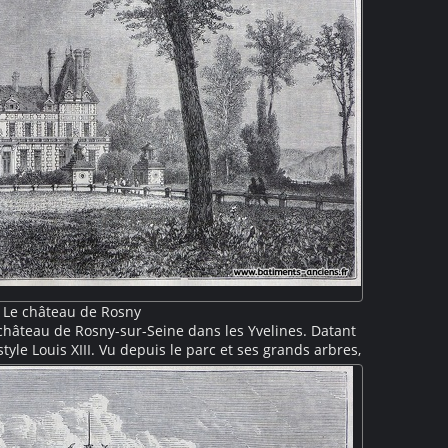
Le château de Rosny
 château de Rosny-sur-Seine dans les Yvelines. Datant
e style Louis XIII. Vu depuis le parc et ses grands arbres,
lons latéraux réunis par avant-corps surmonté d'une
 pentes, ses grandes cheminées et ses bossages sont
caractéristiques.