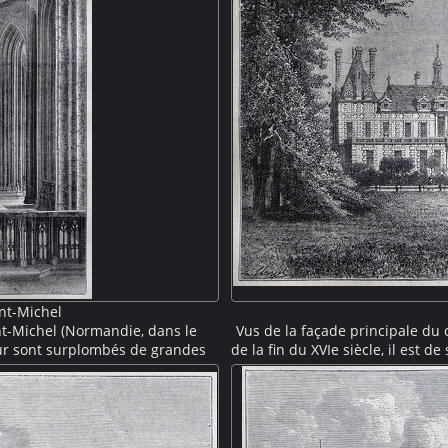
nt-Michel
nt-Michel (Normandie, dans le
Vus de la façade principale du
ur sont surplombés de grandes
de la fin du XVIe siècle, il est d
t-Michel est visible au centre, à
le château présente deux pavil
u chœur roman, le chœur est
terrasse. Ses toits à fortes
yle gothique flamboyant.