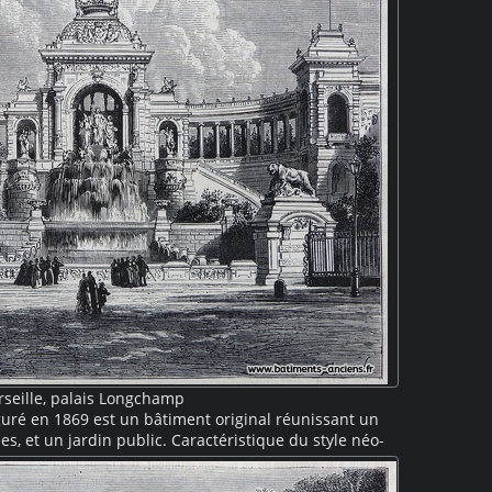
seille, palais Longchamp
uré en 1869 est un bâtiment original réunissant un
s, et un jardin public. Caractéristique du style néo-
sieurs pavillons reliés par une colonnade, le tout
sante pièce d'eau agrémentée de statues.