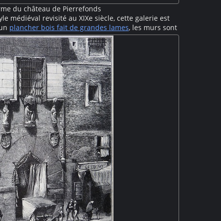
arme du château de Pierrefonds
le médiéval revisité au XIXe siècle, cette galerie est
 un
plancher bois fait de grandes lames
, les murs sont
grandes fenêtres occupent le mur de gauche tandis
n d'armures est exposée du côté droit.