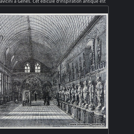
llavicini à Gênes. Cet édicule d'inspiration antique est
 par huit colonnes prenant appui sur un podium de
rée de quatre statues de chimères (tritons ?). La villa
te au milieu du XIXe siècle est aujourd'hui le musée
héologique de la Ligurie.