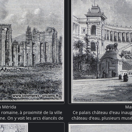
à Mérida
Mar
omaine, à proximité de la ville
Ce palais château d'eau inaug
. On y voit les arcs élancés de
château d'eau, plusieurs musée
partiellement effondré. Ce site,
classique, il présente plu
e los Milagros) est inscrit au
surplombant une impo