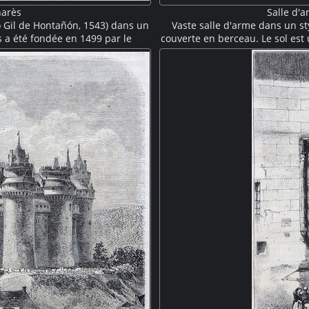
narès
Salle d'
o Gil de Hontañón, 1543) dans un
Vaste salle d'arme dans un sty
s a été fondée en 1499 par le
couverte en berceau. Le sol est
Cisneros.
agrémentés de boiseries. De 
qu'une collectio