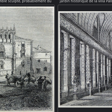
emble sculpté, probablement du
jardin historique de la villa Pa
ral de de style gothique mosan
composé d'une coupole portée
 de Wallonie.
quelques marches. Elle est entou
Durazzo-Pallavicini, construi
arc