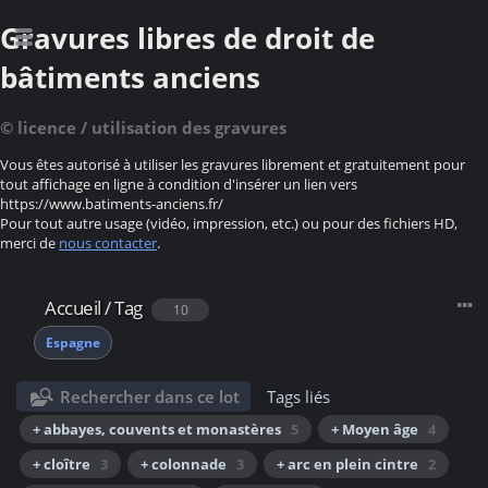
Gravures libres de droit de
bâtiments anciens
© licence / utilisation des gravures
Vous êtes autorisé à utiliser les gravures librement et gratuitement pour
tout affichage en ligne à condition d'insérer un lien vers
https://www.batiments-anciens.fr/
Pour tout autre usage (vidéo, impression, etc.) ou pour des fichiers HD,
merci de
nous contacter
.
Accueil
/
Tag
10
Espagne
Rechercher dans ce lot
Tags liés
+ abbayes, couvents et monastères
5
+ Moyen âge
4
+ cloître
3
+ colonnade
3
+ arc en plein cintre
2