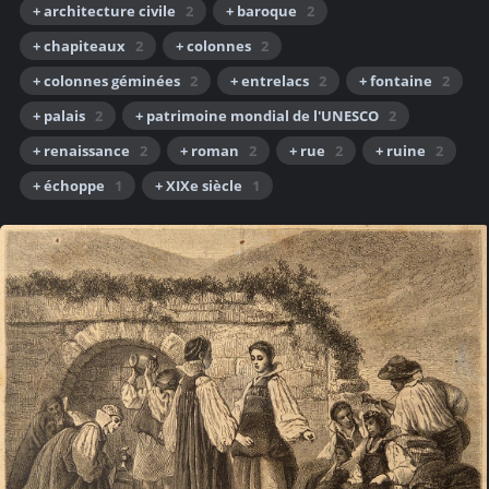
+ architecture civile
2
+ baroque
2
+ chapiteaux
2
+ colonnes
2
+ colonnes géminées
2
+ entrelacs
2
+ fontaine
2
+ palais
2
+ patrimoine mondial de l'UNESCO
2
+ renaissance
2
+ roman
2
+ rue
2
+ ruine
2
+ échoppe
1
+ XIXe siècle
1