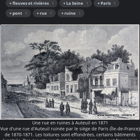
+ fleuves et rivières
1
+ La Seine
1
+ Paris
1
+ pont
1
+ rue
1
+ ruine
1
Une rue en ruines à Auteuil en 1871
Vue d'une rue d'Auteuil ruinée par le siège de Paris (Île-de-France)
de 1870-1871. Les toitures sont effondrées, certains bâtiments