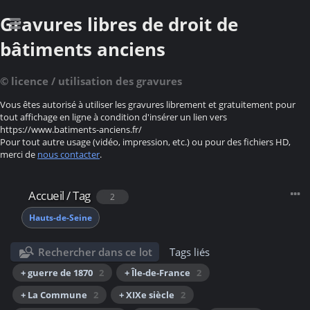
Gravures libres de droit de
bâtiments anciens
© licence / utilisation des gravures
Vous êtes autorisé à utiliser les gravures librement et gratuitement pour
tout affichage en ligne à condition d'insérer un lien vers
https://www.batiments-anciens.fr/
Pour tout autre usage (vidéo, impression, etc.) ou pour des fichiers HD,
merci de
nous contacter
.
Accueil
/
Tag
2
Hauts-de-Seine
Rechercher dans ce lot
Tags liés
+ guerre de 1870
2
+ Île-de-France
2
+ La Commune
2
+ XIXe siècle
2