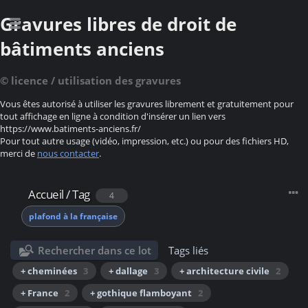
Gravures libres de droit de
bâtiments anciens
© licence / utilisation des gravures
Vous êtes autorisé à utiliser les gravures librement et gratuitement pour
tout affichage en ligne à condition d'insérer un lien vers
https://www.batiments-anciens.fr/
Pour tout autre usage (vidéo, impression, etc.) ou pour des fichiers HD,
merci de
nous contacter
.
Accueil
/
Tag
4
plafond à la française
Rechercher dans ce lot
Tags liés
+ cheminées
3
+ dallage
3
+ architecture civile
2
+ France
2
+ gothique flamboyant
2