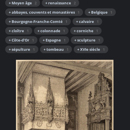
+ Moyen âge
2
+ renaissance
2
+ abbayes, couvents et monastères
1
+ Belgique
1
+ Bourgogne-Franche-Comté
1
+ calvaire
1
+ cloître
1
+ colonnade
1
+ corniche
1
+ Côte-d'Or
1
+ Espagne
1
+ sculpture
1
+ sépulture
1
+ tombeau
1
+ XVIe siècle
1