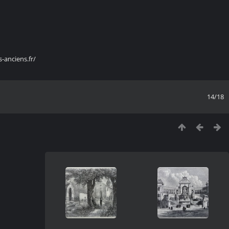
s-anciens.fr/
14/18