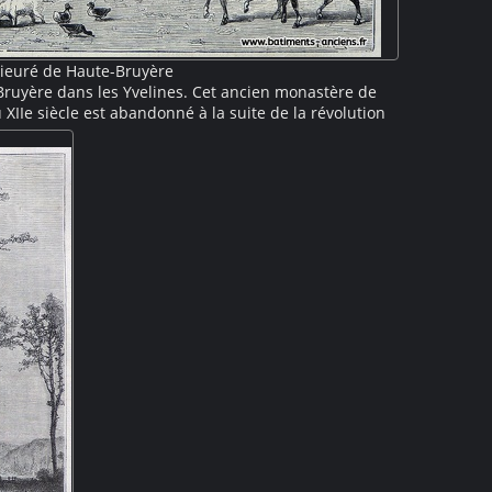
rieuré de Haute-Bruyère
Bruyère dans les Yvelines. Cet ancien monastère de
XIIe siècle est abandonné à la suite de la révolution
ésente des bâtiments réaffectés à une ferme : l'église
 des canards occupent la basse-cour au premier plan
heval devant des meules de foin. A l'arrière plan, un
e et une tour sont encore visibles.