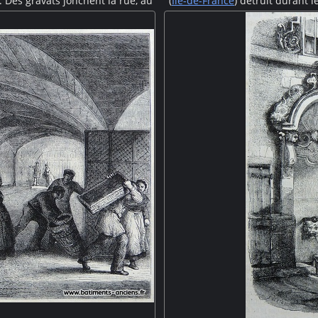
. Des gravats jonchent la rue, au
(
Île-de-France
) détruit durant 
 De petits groupent de badauds
solidement arrimées supportent
erre et par La Commune.
soldat et quelques civils traver
piles et quelques travées sont e
habitations