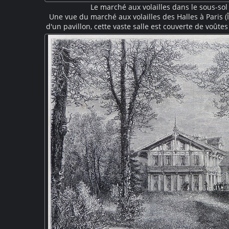
Le marché aux volailles dans le sous-sol
Une vue du marché aux volailles des Halles à Paris (Î
d'un pavillon, cette vaste salle est couverte de voûte
colonnes de fonte caractéristiques de cette architect
Au premier plan des manutentionnaires appelés "f
paniers et des sacs. Au second plan, éclairées pa
plument et préparent les vol