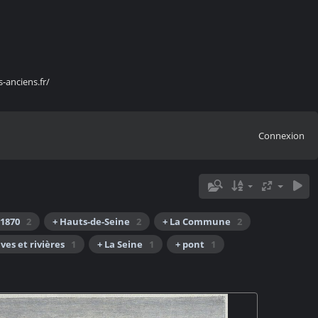
s-anciens.fr/
Connexion
 1870
2
+ Hauts-de-Seine
2
+ La Commune
2
uves et rivières
1
+ La Seine
1
+ pont
1