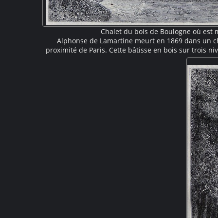
Chalet du bois de Boulogne où est 
Alphonse de Lamartine meurt en 1869 dans un ch
proximité de Paris. Cette bâtisse en bois sur trois n
III, est agrémentée d'un grand balcon protégé par un
une large clairière entourée d'un