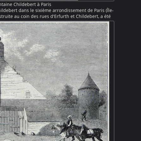
ntaine Childebert à Paris
ildebert dans le sixième arrondissement de Paris (Île-
struite au coin des rues d'Erfurth et Childebert, a été
ée en 1867 lors du percement de la rue de Rennes. La
che, est couverte par une voûte en coquille richement
t remplir leurs seaux au jet d'eau craché par un
 la devanture d'une échoppe sur la droite.