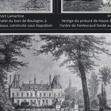
mort Lamartine
P
alet du bois de Boulogne, à
Vestige du prieuré de Haute-
iveaux, construite sous Napoléon
l'ordre de Fontevraud fondé au 
 débord de toiture. Il ouvre sur
française. Cette gravure nous pr
 parc arboré.
est une grange, des cochons et
tandis qu'un paysans passe à c
mur de clôtur