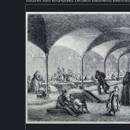
toitures sont effondrées, certains bâtiments éventrés
loin un pont ferroviaire semble avoir été épargné.
observent les dégâts occasionnés par la gu