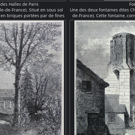
 des Halles de Paris
Fo
le-de-France). Situé en sous sol
Une des deux fontaines dites Ch
s en briques portées par de fines
de-France). Cette fontaine, con
ure fonctionnelle du XIXe siècle.
construite en 1716 puis démont
orts des halles" portent des
fontaine, installée dans une ni
r des becs de gaz, des femmes
décorée. Des femmes viennen
ailles.
grotesque. On devine