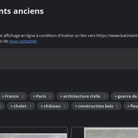
nts anciens
ut affichage en ligne à condition d'insérer un lien vers https://www.batiment
ci de
nous contacter
.
+ France
4
+ Paris
4
+ architecture civile
2
+ guerre de
2
+ chalet
1
+ château
1
+ construction bois
1
+ fle