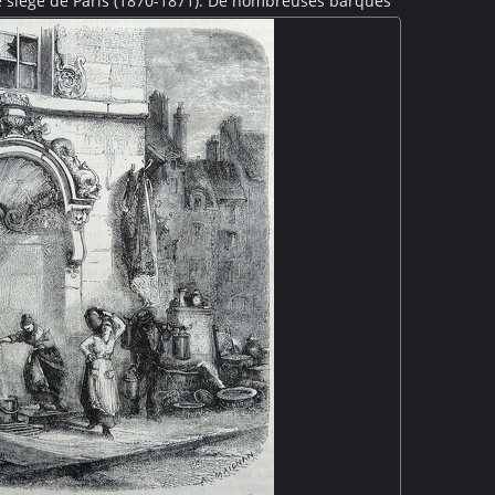
le siège de Paris (1870-1871). De nombreuses barques
 un tablier en bois constitué de forts bastaings. Un
sent le pont. En arrière plan, le pont détruit dont les
ncore visibles. Sur l'autre berge de la Seine, quelques
 également ruinées par la guerre.