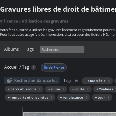
Gravures libres de droit de bâtime
© licence / utilisation des gravures
Vous êtes autorisé à utiliser les gravures librement et gratuitement pour to
Pour tout autre usage (vidéo, impression, etc.) ou pour des fichiers HD, mer
Albums
Tags
Accueil
/
Tag
7
Île-de-France
Rechercher dans ce lot
Tags liés
+ XIXe siècle
5
+ parcs et jardins
2
+ ruine
2
+ voûte
2
+ Yvelines
+ remparts et enceintes
1
+ renaissance
1
+ tour
1