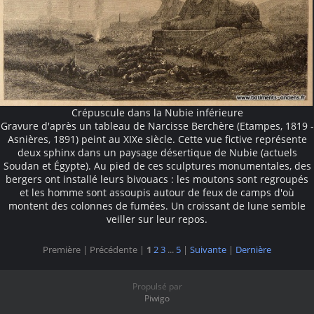
Crépuscule dans la Nubie inférieure
Gravure d'après un tableau de Narcisse Berchère (Etampes, 1819 -
Asnières, 1891) peint au XIXe siècle. Cette vue fictive représente
deux sphinx dans un paysage désertique de Nubie (actuels
Soudan et Égypte). Au pied de ces sculptures monumentales, des
bergers ont installé leurs bivouacs : les moutons sont regroupés
et les homme sont assoupis autour de feux de camps d'où
montent des colonnes de fumées. Un croissant de lune semble
veiller sur leur repos.
Première |
Précédente |
1
2
3
...
5
|
Suivante
|
Dernière
Propulsé par
Piwigo