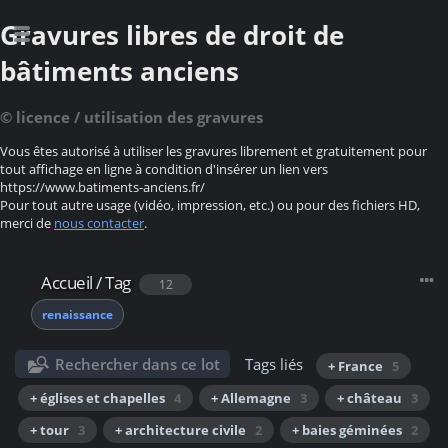
Gravures libres de droit de
bâtiments anciens
© licence / utilisation des gravures
Vous êtes autorisé à utiliser les gravures librement et gratuitement pour
tout affichage en ligne à condition d'insérer un lien vers
https://www.batiments-anciens.fr/
Pour tout autre usage (vidéo, impression, etc.) ou pour des fichiers HD,
merci de
nous contacter
.
Accueil
/
Tag
12
renaissance
Rechercher dans ce lot
Tags liés
+ France
5
+ églises et chapelles
4
+ Allemagne
3
+ château
3
+ tour
3
+ architecture civile
2
+ baies géminées
2