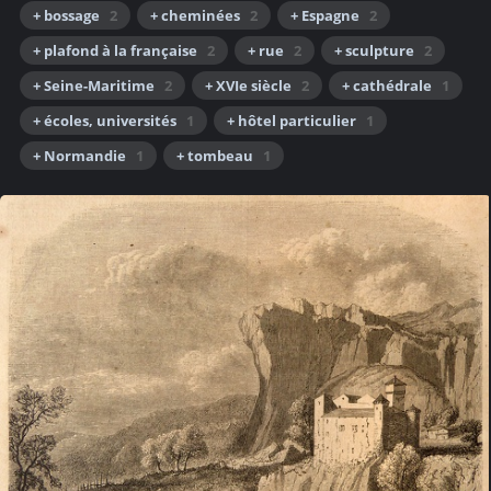
+ bossage
2
+ cheminées
2
+ Espagne
2
+ plafond à la française
2
+ rue
2
+ sculpture
2
+ Seine-Maritime
2
+ XVIe siècle
2
+ cathédrale
1
+ écoles, universités
1
+ hôtel particulier
1
+ Normandie
1
+ tombeau
1