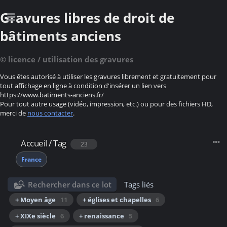
Gravures libres de droit de
bâtiments anciens
© licence / utilisation des gravures
Vous êtes autorisé à utiliser les gravures librement et gratuitement pour
tout affichage en ligne à condition d'insérer un lien vers
https://www.batiments-anciens.fr/
Pour tout autre usage (vidéo, impression, etc.) ou pour des fichiers HD,
merci de
nous contacter
.
Accueil
/
Tag
23
France
Rechercher dans ce lot
Tags liés
+ Moyen âge
11
+ églises et chapelles
6
+ XIXe siècle
6
+ renaissance
5