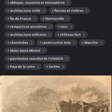
+ abbayes, couvents et monastères
4
+ architecture civile
4
+ fleuves et rivières
4
+ Île-de-France
4
+ Normandie
4
+ remparts et enceintes
4
+ tour
4
+ architecture militaire
3
+ château fort
3
+ cheminées
3
+ construction bois
3
+ Manche
3
+ Mont-Saint-Michel
3
+ patrimoine mondial de l'UNESCO
3
+ Pays de la Loire
3
+ Sarthe
3