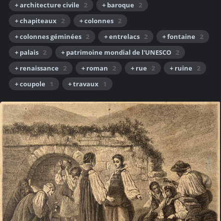
+ architecture civile
2
+ baroque
2
+ chapiteaux
2
+ colonnes
2
+ colonnes géminées
2
+ entrelacs
2
+ fontaine
2
+ palais
2
+ patrimoine mondial de l'UNESCO
2
+ renaissance
2
+ roman
2
+ rue
2
+ ruine
2
+ coupole
1
+ travaux
1