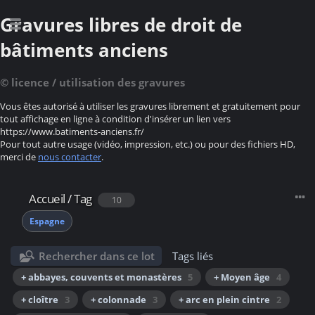
Gravures libres de droit de
bâtiments anciens
© licence / utilisation des gravures
Vous êtes autorisé à utiliser les gravures librement et gratuitement pour
tout affichage en ligne à condition d'insérer un lien vers
https://www.batiments-anciens.fr/
Pour tout autre usage (vidéo, impression, etc.) ou pour des fichiers HD,
merci de
nous contacter
.
Accueil
/
Tag
10
Espagne
Rechercher dans ce lot
Tags liés
+ abbayes, couvents et monastères
5
+ Moyen âge
4
+ cloître
3
+ colonnade
3
+ arc en plein cintre
2